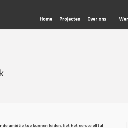
Home
Projecten
Over ons
Wer
k
 ambitie toe kunnen leiden, liet het eerste elftal