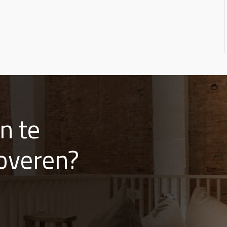
n te
overen?